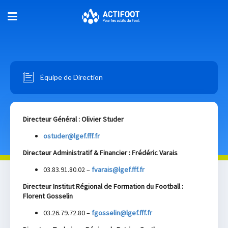
Équipe de Direction
Directeur Général : Olivier Studer
ostuder@lgef.fff.fr
Directeur Administratif & Financier : Frédéric Varais
03.83.91.80.02 –
fvarais@lgef.fff.fr
Directeur Institut Régional de Formation du Football :
Florent Gosselin
03.26.79.72.80 –
fgosselin@lgef.fff.fr