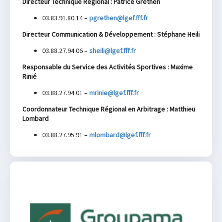
Directeur Technique Régional : Patrice Grethen
03.83.91.80.14 –
pgrethen@lgef.fff.fr
Directeur Communication & Développement : Stéphane Heili
03.88.27.94.06 –
sheili@lgef.fff.fr
Responsable du Service des Activités Sportives : Maxime
Rinié
03.88.27.94.01 –
mrinie@lgef.fff.fr
Coordonnateur Technique Régional en Arbitrage : Matthieu
Lombard
03.88.27.95.91 –
mlombard@lgef.fff.fr