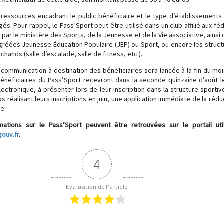
ressources encadrant le public bénéficiaire et le type d’établissements 
s. Pour rappel, le Pass’Sport peut être utilisé dans un club affilié aux fé
par le ministère des Sports, de la Jeunesse et de la Vie associative, ainsi
agréées Jeunesse Éducation Populaire (JEP) ou Sport, ou encore les struc
rchands (salle d’escalade, salle de fitness, etc.).
ommunication à destination des bénéficiaires sera lancée à la fin du moi
énéficiaires du Pass’Sport recevront dans la seconde quinzaine d’août 
lectronique, à présenter lors de leur inscription dans la structure sportiv
bs réalisant leurs inscriptions en juin, une application immédiate de la rédu
e.
mations sur le Pass’Sport peuvent être retrouvées sur le portail util
ouv.fr
.
4
Évaluation de l'article