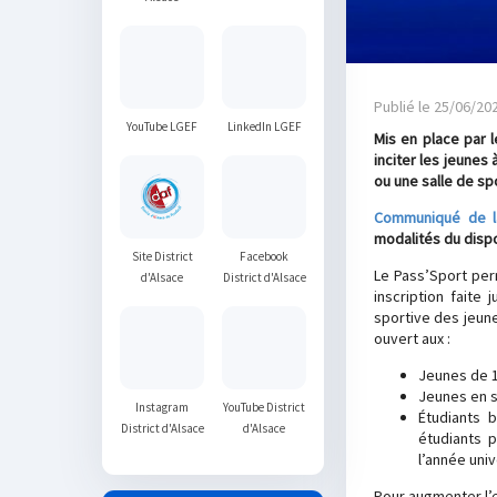
Publié le 25/06/20
YouTube LGEF
LinkedIn LGEF
Mis en place par 
inciter les jeunes 
ou une salle de sp
Communiqué de la
modalités du dispo
Site District
Facebook
Le Pass’Sport per
d'Alsace
District d'Alsace
inscription faite
sportive des jeune
ouvert aux :
Jeunes de 14
Jeunes en si
Instagram
YouTube District
Étudiants 
District d'Alsace
d'Alsace
étudiants 
l’année univ
Pour augmenter l’e