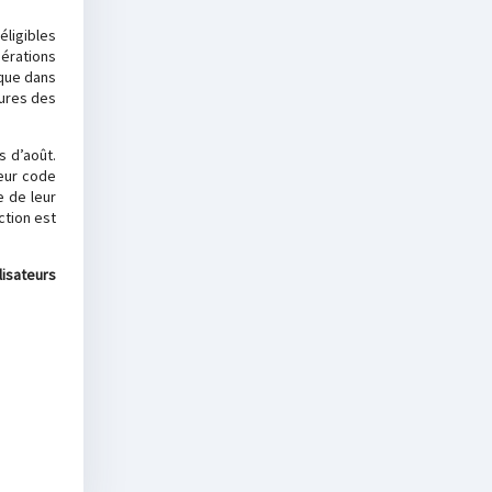
éligibles
dérations
 que dans
tures des
s d’août.
leur code
e de leur
ction est
isateurs