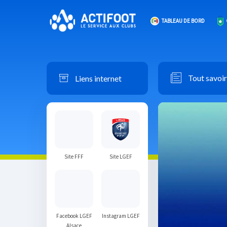
TABLEAU DE BORD
Liens internet
Tout savoir
Site FFF
Site LGEF
Facebook LGEF
Instagram LGEF
Alsace