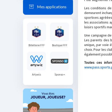
Mes applications
Les conditions de 
demeurent inchangé
sportives agréées 
les associations 
loisirs sportifs ma
Une campagne de c
Les parents des b
unique, par voie é
Billetterie FFF
Boutique FFF
choix. Pour les clu
également possibl
Toutes ces infor
www.pass.sports.g
Artywiz
Sponso +