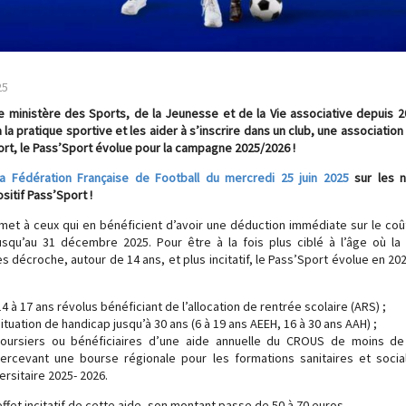
25
le ministère des Sports, de la Jeunesse et de la Vie associative depuis 
à la pratique sportive et les aider à s’inscrire dans un club, une association
ort, le Pass’Sport évolue pour la campagne 2025/2026 !
 Fédération Française de Football du mercredi 25 juin 2025
sur les n
sitif Pass’Sport !
met à ceux qui en bénéficient d’avoir une déduction immédiate sur le coû
 jusqu’au 31 décembre 2025. Pour être à la fois plus ciblé à l’âge où la
s décroche, autour de 14 ans, et plus incitatif, le Pass’Sport évolue en 2025
 à 17 ans révolus bénéficiant de l’allocation de rentrée scolaire (ARS) ;
tuation de handicap jusqu’à 30 ans (6 à 19 ans AEEH, 16 à 30 ans AAH) ;
boursiers ou bénéficiaires d’une aide annuelle du CROUS de moins de
percevant une bourse régionale pour les formations sanitaires et socia
ersitaire 2025- 2026.
ffet incitatif de cette aide, son montant passe de 50 à 70 euros.