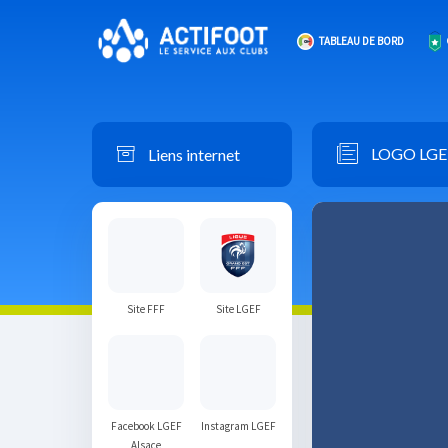
TABLEAU DE BORD
Liens internet
LOGO LGE
Site FFF
Site LGEF
Facebook LGEF
Instagram LGEF
Alsace