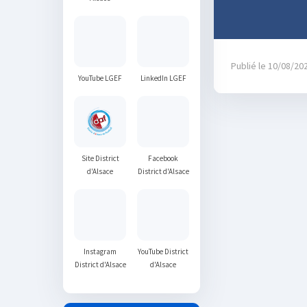
Publié le 10/08/20
YouTube LGEF
LinkedIn LGEF
Site District
Facebook
d'Alsace
District d'Alsace
Instagram
YouTube District
District d'Alsace
d'Alsace