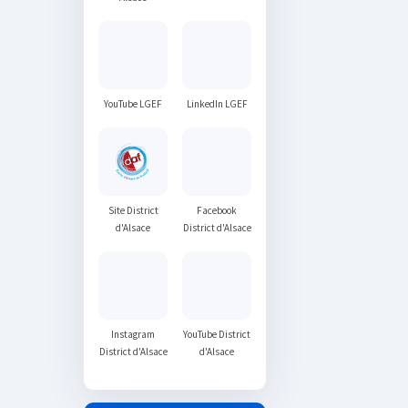
YouTube LGEF
LinkedIn LGEF
Site District
Facebook
d'Alsace
District d'Alsace
Instagram
YouTube District
District d'Alsace
d'Alsace