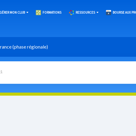
GÉRER MON CLUB
FORMATIONS
RESSOURCES
BOURSE AUX PR
rance (phase régionale)
21