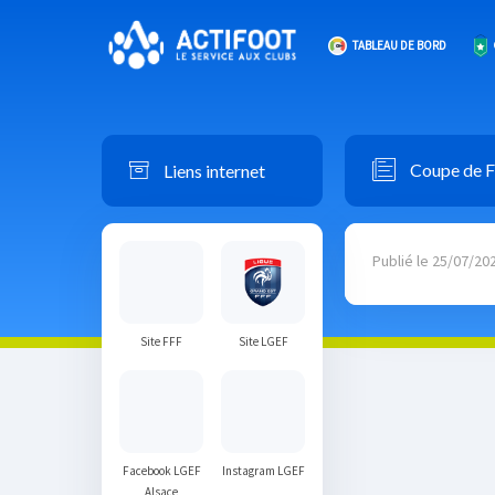
TABLEAU DE BORD
Liens internet
Coupe de F
Publié le 25/07/20
Site FFF
Site LGEF
Facebook LGEF
Instagram LGEF
Alsace