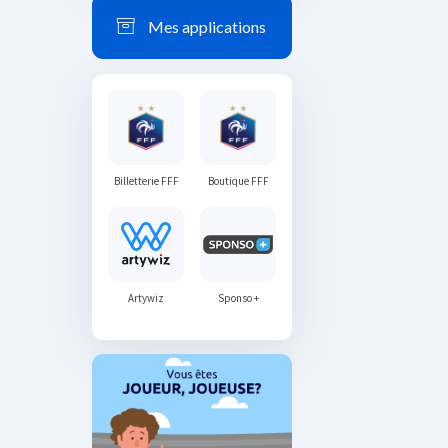
Mes applications
Billetterie FFF
Boutique FFF
Artywiz
Sponso +