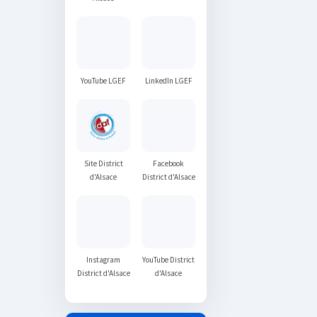
YouTube LGEF
LinkedIn LGEF
Site District
Facebook
d'Alsace
District d'Alsace
Instagram
YouTube District
District d'Alsace
d'Alsace