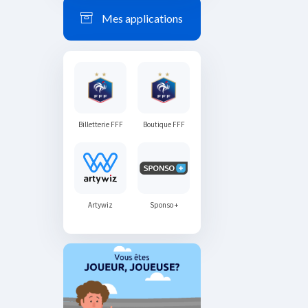
Mes applications
Billetterie FFF
Boutique FFF
Artywiz
Sponso +