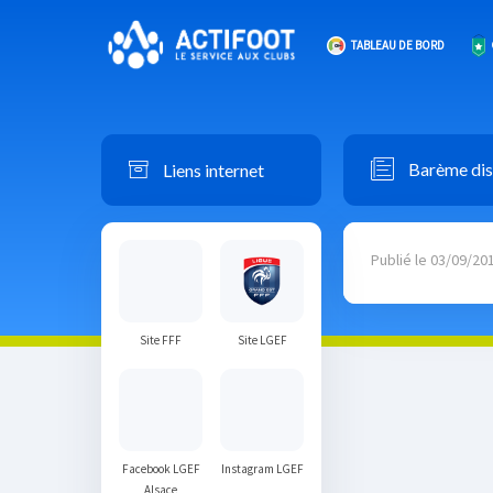
TABLEAU DE BORD
Liens internet
Barème disc
Publié le 03/09/20
Site FFF
Site LGEF
Facebook LGEF
Instagram LGEF
Alsace