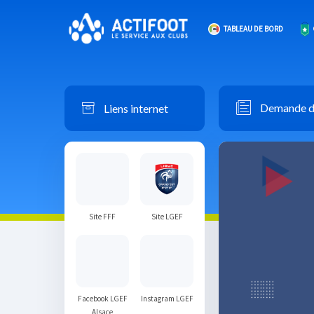
TABLEAU DE BORD
Liens internet
Demande de
Site FFF
Site LGEF
Facebook LGEF
Instagram LGEF
Alsace