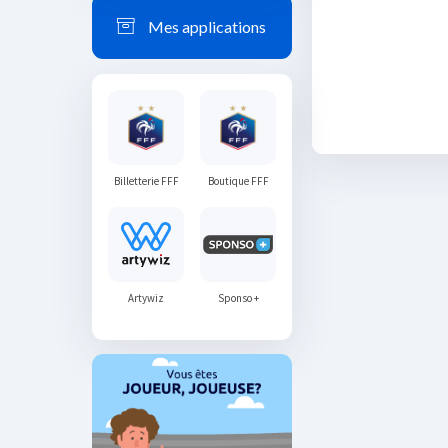
Mes applications
Billetterie FFF
Boutique FFF
Artywiz
Sponso +