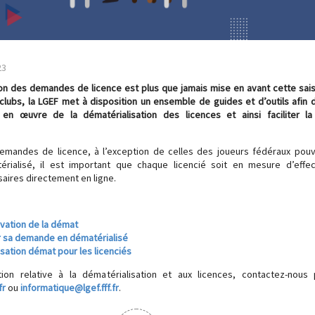
23
ion des demandes de licence est plus que jamais mise en avant cette sai
lubs, la LGEF met à disposition un ensemble de guides et d’outils afin 
n œuvre de la dématérialisation des licences et ainsi faciliter la
emandes de licence, à l’exception de celles des joueurs fédéraux pouv
érialisé, il est important que chaque licencié soit en mesure d’effec
ires directement en ligne.
ivation de la démat
r sa demande en dématérialisé
isation démat pour les licenciés
ion relative à la dématérialisation et aux licences, contactez-nous 
fr
ou
informatique@lgef.fff.fr
.