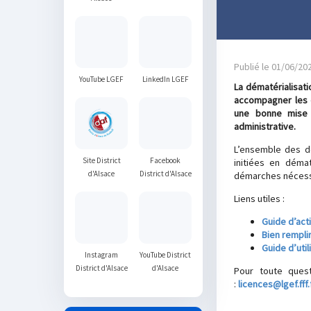
Publié le 01/06/20
YouTube LGEF
LinkedIn LGEF
La dématérialisat
accompagner les c
une bonne mise e
administrative.
L’ensemble des d
Site District
Facebook
initiées en démat
d'Alsace
District d'Alsace
démarches nécessa
Liens utiles :
Guide d’act
Bien rempli
Guide d’util
Instagram
YouTube District
District d'Alsace
d'Alsace
Pour toute quest
:
licences@lgef.fff.