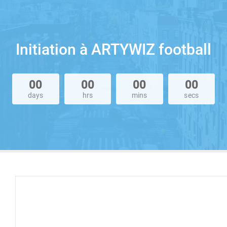
Initiation à ARTYWIZ football
00
00
00
00
days
hrs
mins
secs